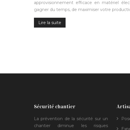
approvisionnement efficace en matériel éle
gagner du temps, de maximiser votre productiv
Lire la suite
Sécurité chantier
Artis
La prévention de la sécurité sur un
Pos
chantier diminue les risques
Expe