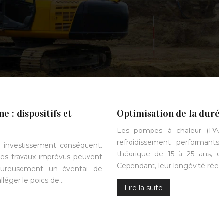
 : dispositifs et
Optimisation de la duré
Les pompes à chaleur (PA
refroidissement performan
 investissement conséquent.
théorique de 15 à 25 ans, e
les travaux imprévus peuvent
Cependant, leur longévité ré
heureusement, un éventail de
alléger le poids de…
Lire la suite