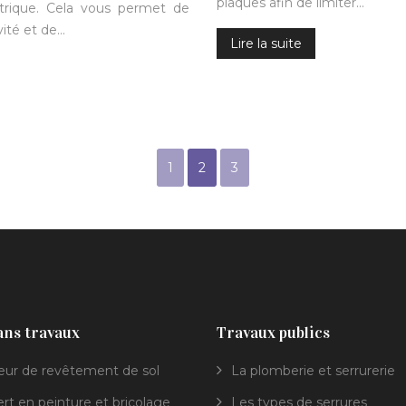
plaques afin de limiter…
ctrique. Cela vous permet de
ité et de…
Lire la suite
1
2
3
ans travaux
Travaux publics
eur de revêtement de sol
La plomberie et serrurerie
rt en peinture et bricolage
Les types de serrures