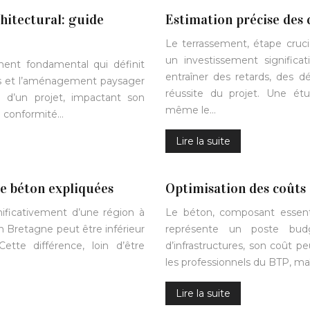
hitectural: guide
Estimation précise des 
Le terrassement, étape cruci
un investissement significa
ment fondamental qui définit
entraîner des retards, des 
ures et l’aménagement paysager
réussite du projet. Une ét
te d’un projet, impactant son
même le…
sa conformité…
Lire la suite
de béton expliquées
Optimisation des coûts
ificativement d’une région à
Le béton, composant essenti
n Bretagne peut être inférieur
représente un poste budg
ette différence, loin d’être
d’infrastructures, son coût p
les professionnels du BTP, maî
Lire la suite