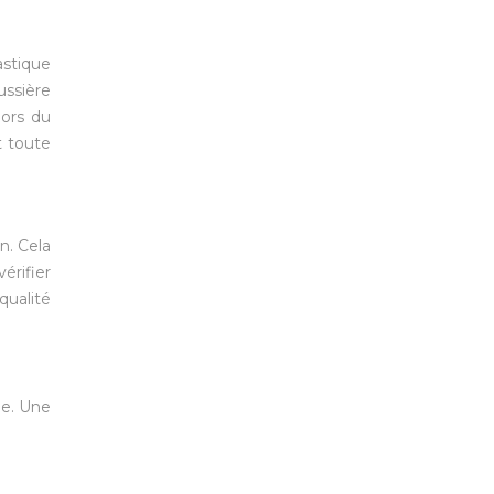
astique
ussière
lors du
t toute
n. Cela
érifier
qualité
le. Une