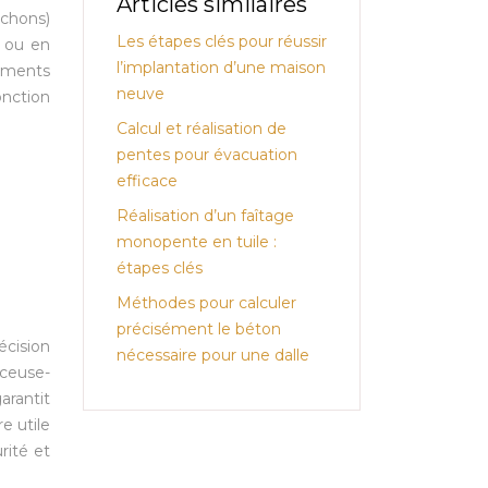
Articles similaires
nchons)
Les étapes clés pour réussir
e ou en
l’implantation d’une maison
gements
neuve
onction
Calcul et réalisation de
pentes pour évacuation
efficace
Réalisation d’un faîtage
monopente en tuile :
étapes clés
Méthodes pour calculer
précisément le béton
écision
nécessaire pour une dalle
ceuse-
arantit
e utile
rité et