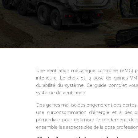
Une ventilation mécanique contrôlée (VMC) p
intérieure. Le choix et la pose de gaines VMC
durabilité du système. Ce guide complet vous
système de ventilation.
Des gaines mal isolées engendrent des pertes é
une surconsommation d’énergie et à des pro
primordiale pour optimiser le rendement de 
ensemble les aspects clés de la pose professionn