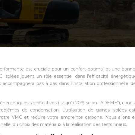
erformante est cruciale pour un confort optimal et une bonn
 isolées jouent un rôle essentiel dans l’efficacité énergétiqu
 accompagnera pas à pas dans l’installation professionnelle d
nergétiques significatives (jusqu’à 20% selon l’ADEME*), condu
blèmes de condensation. L’utilisation de gaines isolées es
votre VMC et réduire votre empreinte carbone. Nous allons e
elle, du choix des matériaux à la réalisation des tests finaux.