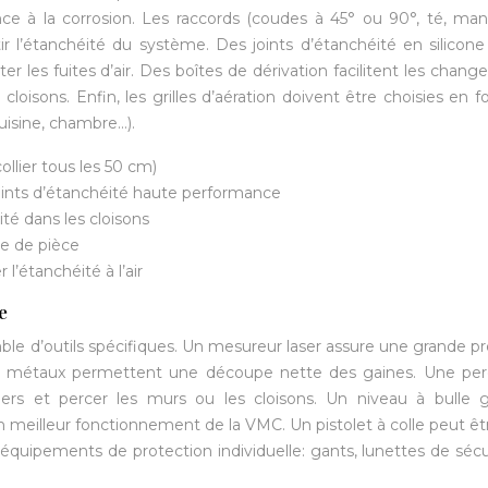
nce à la corrosion. Les raccords (coudes à 45° ou 90°, té, ma
ir l’étanchéité du système. Des joints d’étanchéité en silicon
r les fuites d’air. Des boîtes de dérivation facilitent les chan
loisons. Enfin, les grilles d’aération doivent être choisies en f
uisine, chambre…).
collier tous les 50 cm)
oints d’étanchéité haute performance
ité dans les cloisons
pe de pièce
l’étanchéité à l’air
e
e d’outils spécifiques. Un mesureur laser assure une grande pr
 à métaux permettent une découpe nette des gaines. Une per
liers et percer les murs ou les cloisons. Un niveau à bulle g
 un meilleur fonctionnement de la VMC. Un pistolet à colle peut êtr
s équipements de protection individuelle: gants, lunettes de sécu