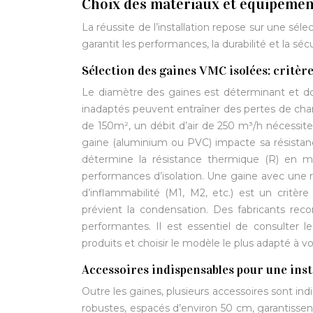
Choix des matériaux et équipemen
La réussite de l’installation repose sur une sé
garantit les performances, la durabilité et la s
Sélection des gaines VMC isolées: critère
Le diamètre des gaines est déterminant et do
inadaptés peuvent entraîner des pertes de charg
de 150m², un débit d’air de 250 m³/h nécessi
gaine (aluminium ou PVC) impacte sa résistance
détermine la résistance thermique (R) en m²
performances d’isolation. Une gaine avec une
d’inflammabilité (M1, M2, etc.) est un critère
prévient la condensation. Des fabricants rec
performantes. Il est essentiel de consulter 
produits et choisir le modèle le plus adapté à vo
Accessoires indispensables pour une inst
Outre les gaines, plusieurs accessoires sont indi
robustes, espacés d’environ 50 cm, garantissent 