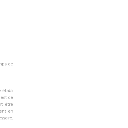
emps de
 établi
 est de
nt être
ment en
saire,