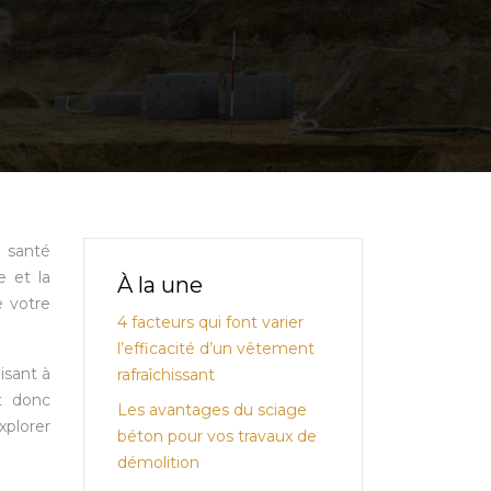
e santé
e et la
À la une
e votre
4 facteurs qui font varier
l’efficacité d’un vêtement
isant à
rafraîchissant
t donc
Les avantages du sciage
xplorer
béton pour vos travaux de
démolition