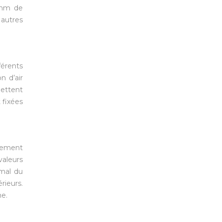
 mm de
 autres
férents
n d’air
mettent
 fixées
nnement
valeurs
imal du
ieurs.
me.