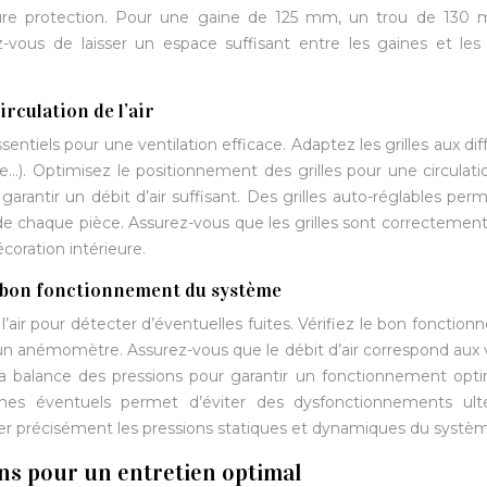
lleure protection. Pour une gaine de 125 mm, un trou de 130
-vous de laisser un espace suffisant entre les gaines et les
irculation de l’air
ssentiels pour une ventilation efficace. Adaptez les grilles aux dif
e…). Optimisez le positionnement des grilles pour une circulatio
garantir un débit d’air suffisant. Des grilles auto-réglables per
s de chaque pièce. Assurez-vous que les grilles sont correctement
coration intérieure.
 le bon fonctionnement du système
 l’air pour détecter d’éventuelles fuites. Vérifiez le bon fonctio
 d’un anémomètre. Assurez-vous que le débit d’air correspond aux 
z la balance des pressions pour garantir un fonctionnement opt
s éventuels permet d’éviter des dysfonctionnements ultér
r précisément les pressions statiques et dynamiques du systè
ns pour un entretien optimal