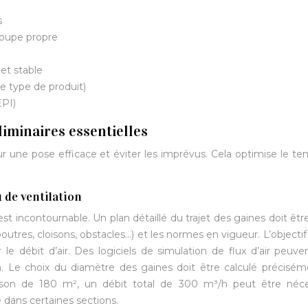
s
coupe propre
 et stable
 le type de produit)
EPI)
liminaires essentielles
r une pose efficace et éviter les imprévus. Cela optimise le t
u de ventilation
t incontournable. Un plan détaillé du trajet des gaines doit être
poutres, cloisons, obstacles…) et les normes en vigueur. L’objectif
le débit d’air. Des logiciels de simulation de flux d’air peuve
ion. Le choix du diamètre des gaines doit être calculé précisé
aison de 180 m², un débit total de 300 m³/h peut être néces
dans certaines sections.