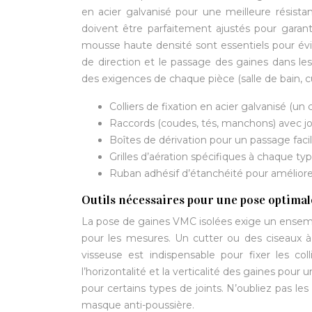
en acier galvanisé pour une meilleure résista
doivent être parfaitement ajustés pour garant
mousse haute densité sont essentiels pour évite
de direction et le passage des gaines dans les c
des exigences de chaque pièce (salle de bain, c
Colliers de fixation en acier galvanisé (un 
Raccords (coudes, tés, manchons) avec j
Boîtes de dérivation pour un passage facil
Grilles d’aération spécifiques à chaque ty
Ruban adhésif d’étanchéité pour améliorer 
Outils nécessaires pour une pose optimal
La pose de gaines VMC isolées exige un ensembl
pour les mesures. Un cutter ou des ciseaux
visseuse est indispensable pour fixer les col
l’horizontalité et la verticalité des gaines pour
pour certains types de joints. N’oubliez pas le
masque anti-poussière.