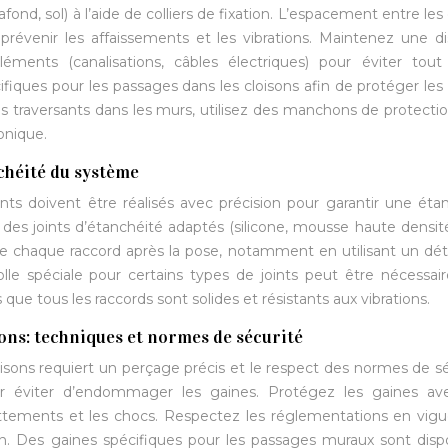
ond, sol) à l’aide de colliers de fixation. L’espacement entre les c
prévenir les affaissements et les vibrations. Maintenez une d
éments (canalisations, câbles électriques) pour éviter tout
iques pour les passages dans les cloisons afin de protéger les
ges traversants dans les murs, utilisez des manchons de protecti
onique.
nchéité du système
ts doivent être réalisés avec précision pour garantir une éta
ez des joints d’étanchéité adaptés (silicone, mousse haute densit
 de chaque raccord après la pose, notamment en utilisant un dé
e colle spéciale pour certains types de joints peut être nécessai
ue tous les raccords sont solides et résistants aux vibrations.
sons: techniques et normes de sécurité
isons requiert un perçage précis et le respect des normes de sé
ur éviter d’endommager les gaines. Protégez les gaines av
ttements et les chocs. Respectez les réglementations en vig
on. Des gaines spécifiques pour les passages muraux sont disp