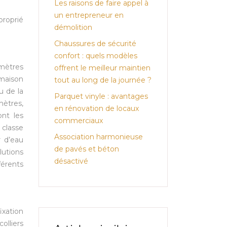
Les raisons de faire appel à
un entrepreneur en
proprié
démolition
Chaussures de sécurité
confort : quels modèles
amètres
offrent le meilleur maintien
 maison
tout au long de la journée ?
u de la
Parquet vinyle : avantages
mètres,
en rénovation de locaux
ont les
commerciaux
 classe
Association harmonieuse
r d’eau
de pavés et béton
lutions
désactivé
férents
ixation
olliers