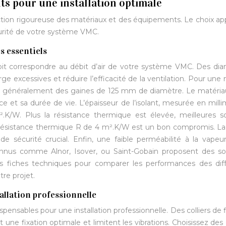
ts pour une installation optimale
lection rigoureuse des matériaux et des équipements. Le choix ap
écurité de votre système VMC.
s essentiels
it correspondre au débit d’air de votre système VMC. Des di
e excessives et réduire l’efficacité de la ventilation. Pour une
te généralement des gaines de 125 mm de diamètre. Le matéria
 et sa durée de vie. L’épaisseur de l’isolant, mesurée en milli
.K/W. Plus la résistance thermique est élevée, meilleures s
 résistance thermique R de 4 m².K/W est un bon compromis. La
 de sécurité crucial. Enfin, une faible perméabilité à la vapeu
onnus comme Alnor, Isover, ou Saint-Gobain proposent des so
les fiches techniques pour comparer les performances des dif
tre projet.
allation professionnelle
spensables pour une installation professionnelle. Des colliers de f
une fixation optimale et limitent les vibrations. Choisissez des c