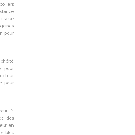
olliers
istance
 risque
 gaines
on pour
nchéité
é) pour
tecteur
re pour
curité.
ec des
ueur en
onibles