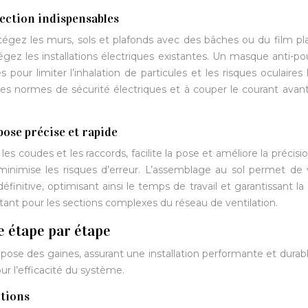
tection indispensables
rotégez les murs, sols et plafonds avec des bâches ou du film pl
tégez les installations électriques existantes. Un masque anti-po
pour limiter l’inhalation de particules et les risques oculaires 
les normes de sécurité électriques et à couper le courant avan
pose précise et rapide
coudes et les raccords, facilite la pose et améliore la précisio
minimise les risques d’erreur. L’assemblage au sol permet de v
éfinitive, optimisant ainsi le temps de travail et garantissant la 
ortant pour les sections complexes du réseau de ventilation.
e étape par étape
a pose des gaines, assurant une installation performante et durab
ur l’efficacité du système.
utions