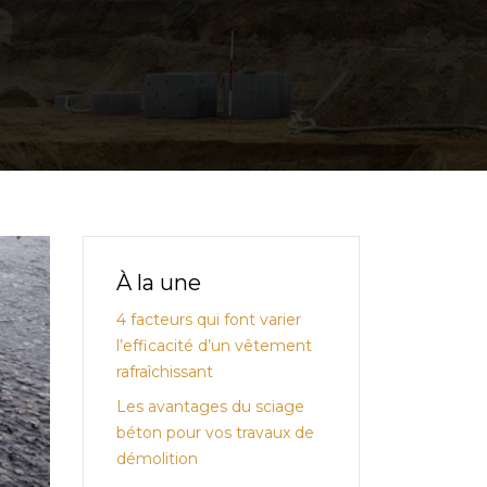
À la une
4 facteurs qui font varier
l’efficacité d’un vêtement
rafraîchissant
Les avantages du sciage
béton pour vos travaux de
démolition