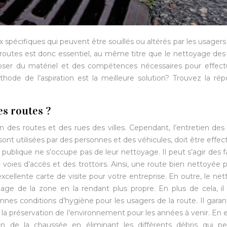
x spécifiques qui peuvent être souillés ou altérés par les usagers 
utes est donc essentiel, au même titre que le nettoyage des
sposer du matériel et des compétences nécessaires pour effect
hode de l’aspiration est la meilleure solution? Trouvez la ré
es routes ?
en des routes et des rues des villes. Cependant, l’entretien des
 sont utilisées par des personnes et des véhicules, doit être effec
é publique ne s’occupe pas de leur nettoyage. Il peut s’agir des 
 voies d’accès et des trottoirs. Ainsi, une route bien nettoyée 
cellente carte de visite pour votre entreprise. En outre, le ne
e de la zone en la rendant plus propre. En plus de cela, il
s conditions d’hygiène pour les usagers de la route. Il garan
la préservation de l’environnement pour les années à venir. En ef
on de la chaussée en éliminant les différents débris qui p