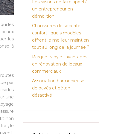
Les raisons de faire appel à
un entrepreneur en
démolition
qui les
Chaussures de sécurité
 locaux
confort : quels modèles
uer les
offrent le meilleur maintien
ponse à
tout au long de la journée ?
Parquet vinyle : avantages
en rénovation de locaux
commerciaux
 routes
Association harmonieuse
tué par
de pavés et béton
façades
désactivé
par une
ttoyage
 assure
tit non
fet, le
euvent