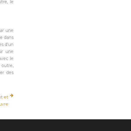
tre, le
par une
re dans
es d’un
ir une
avec le
 outre,
der des
t et
uvre