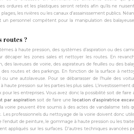
s ordures et les plastiques seront retirés afin qu’ils ne nuisen
 plages, les rivières ou les canaux d’assainissement publics. Néa
t un personnel compétent pour la manipulation des balayeuse
 routes ?
tèmes à haute pression, des systèmes d’aspiration ou des cam
r décaper les zones sales et nettoyer les routes. En revanc
, des laveuses de voirie, des aspirateurs de feuilles ou des bal
ue des routes et des parkings. En fonction de la surface à netto
iel ou une autolaveuse. Pour se débarrasser de l’huile des voitu
 à haute pression sur les parties les plus sales. L’investissement 
ur les entreprises. Vous avez donc la possibilité soit de faire 
t par aspiration
soit de faire une
location d’aspiratrice excav
e la voirie peuvent être soumis à des actes de vandalisme tels 
tc. Les professionnels du nettoyage de la voirie doivent donc utili
 l’enduit de peinture, le gommage à haute pression ou les trai
ent appliqués sur les surfaces. D’autres techniques avancées 