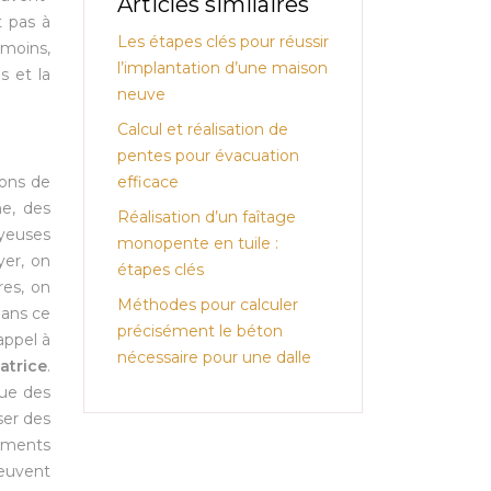
Articles similaires
t pas à
Les étapes clés pour réussir
nmoins,
l’implantation d’une maison
s et la
neuve
Calcul et réalisation de
pentes pour évacuation
efficace
ions de
he, des
Réalisation d’un faîtage
ayeuses
monopente en tuile :
yer, on
étapes clés
res, on
Méthodes pour calculer
dans ce
précisément le béton
appel à
nécessaire pour une dalle
atrice
.
que des
ser des
tements
peuvent