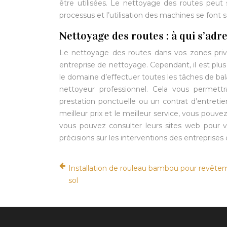
être utilisées. Le nettoyage des routes peut 
processus et l’utilisation des machines se font 
Nettoyage des routes : à qui s’adr
Le nettoyage des routes dans vos zones privé
entreprise de nettoyage. Cependant, il est plus
le domaine d’effectuer toutes les tâches de bala
nettoyeur professionnel. Cela vous permett
prestation ponctuelle ou un contrat d’entretie
meilleur prix et le meilleur service, vous pouve
vous pouvez consulter leurs sites web pour v
précisions sur les interventions des entreprise
Installation de rouleau bambou pour revête
sol