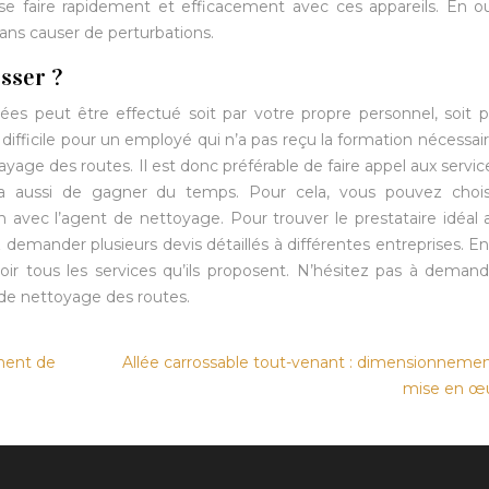
se faire rapidement et efficacement avec ces appareils. En ou
sans causer de perturbations.
esser ?
es peut être effectué soit par votre propre personnel, soit 
 difficile pour un employé qui n’a pas reçu la formation nécessai
yage des routes. Il est donc préférable de faire appel aux servic
ra aussi de gagner du temps. Pour cela, vous pouvez chois
n avec l’agent de nettoyage. Pour trouver le prestataire idéal 
z demander plusieurs devis détaillés à différentes entreprises. En
oir tous les services qu’ils proposent. N’hésitez pas à deman
s de nettoyage des routes.
ment de
Allée carrossable tout-venant : dimensionnemen
mise en œ