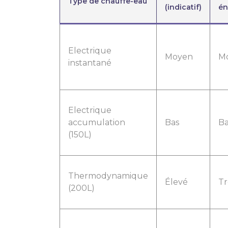
Type de chauffe-eau
(indicatif)
én
Electrique
Moyen
M
instantané
Electrique
accumulation
Bas
Ba
(150L)
Thermodynamique
Élevé
Tr
(200L)