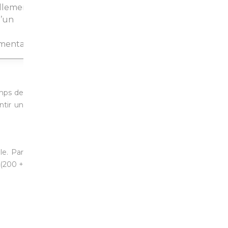
illement,
d’un
mentaire
emps de
ntir un
le. Par
 (200 +