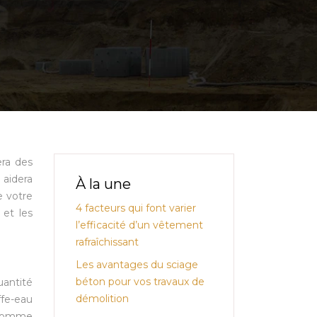
era des
 aidera
À la une
e votre
4 facteurs qui font varier
 et les
l’efficacité d’un vêtement
rafraîchissant
Les avantages du sciage
béton pour vos travaux de
uantité
démolition
fe-eau
nsomme