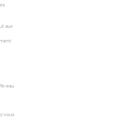
res
ut aux
amment
ffe-eau
ez-vous