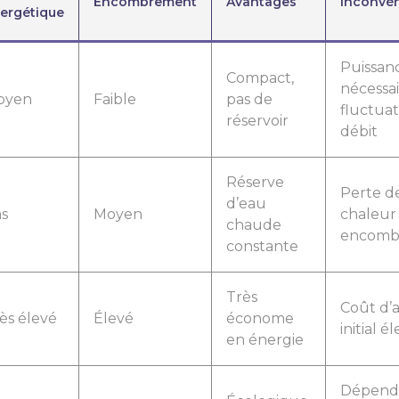
Encombrement
Avantages
Inconvén
ergétique
Puissan
Compact,
nécessai
oyen
Faible
pas de
fluctuat
réservoir
débit
Réserve
Perte d
d’eau
s
Moyen
chaleur 
chaude
encomb
constante
Très
Coût d’
ès élevé
Élevé
économe
initial é
en énergie
Dépend