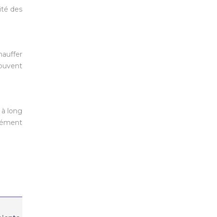
ité des
hauffer
souvent
 à long
plément