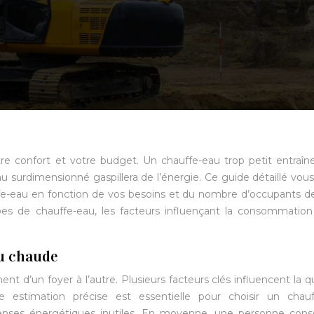
tre confort et votre budget. Un chauffe-eau trop petit entraîn
u surdimensionné gaspillera de l’énergie. Ce guide détaillé vous
ffe-eau en fonction de vos besoins et du nombre d’occupants d
es de chauffe-eau, les facteurs influençant la consommation
u chaude
d’un foyer à l’autre. Plusieurs facteurs clés influencent la q
 estimation précise est essentielle pour choisir un chauf
penses énergétiques inutiles. En moyenne, une personne co