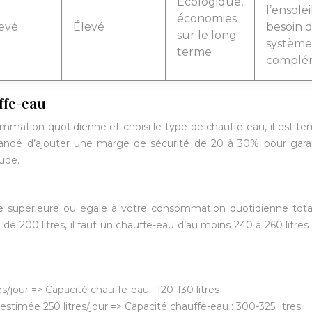
Écologique,
l’ensole
économies
evé
Élevé
besoin 
sur le long
système
terme
complé
ffe-eau
mation quotidienne et choisi le type de chauffe-eau, il est t
mmandé d’ajouter une marge de sécurité de 20 à 30% pour gara
aude.
tre supérieure ou égale à votre consommation quotidienne tota
200 litres, il faut un chauffe-eau d’au moins 240 à 260 litres
jour => Capacité chauffe-eau : 120-130 litres
timée 250 litres/jour => Capacité chauffe-eau : 300-325 litres