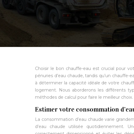
Choisir le bon chauffe-eau est crucial pour vo
pénuries d’eau chaude, tandis qu’un chauffe-ea
à déterminer la capacité idéale de votre chau
logement. Nous aborderons les différents typ
méthodes de calcul pour faire le meilleur choix.
Estimer votre consommation d’ea
La consommation d’eau chaude varie grandement 
d’eau chaude utilisée quotidiennement. Une
correctement dimensionné et éviter les dé