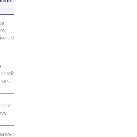
ients
ce
re,
ions de
e
possible,
rant
achat
levé
ance à